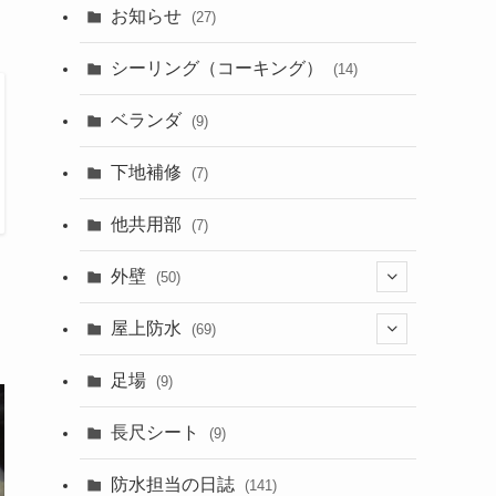
お知らせ
(27)
シーリング（コーキング）
(14)
ベランダ
(9)
下地補修
(7)
他共用部
(7)
外壁
(50)
こ
屋上防水
(6)
(69)
足場
(9)
(24)
(2)
長尺シート
(32)
(50)
(9)
防水担当の日誌
(141)